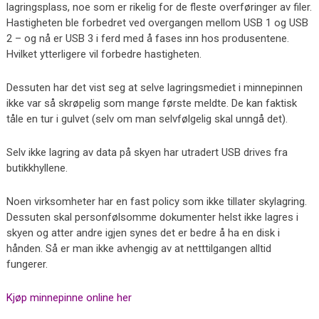
lagringsplass, noe som er rikelig for de fleste overføringer av filer.
Hastigheten ble forbedret ved overgangen mellom USB 1 og USB
2 – og nå er USB 3 i ferd med å fases inn hos produsentene.
Hvilket ytterligere vil forbedre hastigheten.
Dessuten har det vist seg at selve lagringsmediet i minnepinnen
ikke var så skrøpelig som mange første meldte. De kan faktisk
tåle en tur i gulvet (selv om man selvfølgelig skal unngå det).
Selv ikke lagring av data på skyen har utradert USB drives fra
butikkhyllene.
Noen virksomheter har en fast policy som ikke tillater skylagring.
Dessuten skal personfølsomme dokumenter helst ikke lagres i
skyen og atter andre igjen synes det er bedre å ha en disk i
hånden. Så er man ikke avhengig av at netttilgangen alltid
fungerer.
Kjøp minnepinne online her